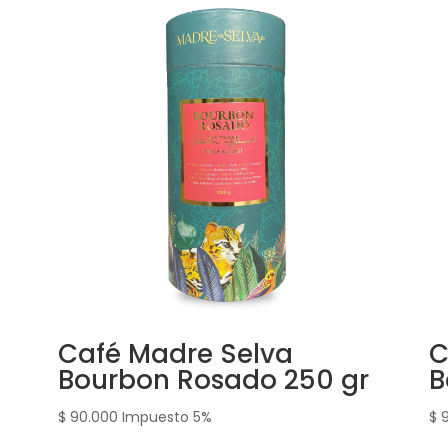
Café Madre Selva
C
Bourbon Rosado 250 gr
B
$
90.000
Impuesto 5%
$
9