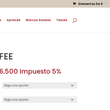
Elementos De 0
a
Aprende
Marcas Aliadas
Tienda
FEE
Rango
6.500
Impuesto 5%
de
precios:
desde
$ 50.000
hasta