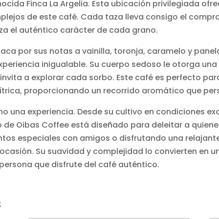
onocida Finca La Argelia. Esta ubicación privilegiada of
mplejos de este café. Cada taza lleva consigo el compr
za el auténtico carácter de cada grano.
aca por sus notas a vainilla, toronja, caramelo y pane
eriencia inigualable. Su cuerpo sedoso le otorga una 
invita a explorar cada sorbo. Este café es perfecto pa
trica, proporcionando un recorrido aromático que persi
sino una experiencia. Desde su cultivo en condiciones 
 de Oibas Coffee está diseñado para deleitar a quiene
os especiales con amigos o disfrutando una relajant
r ocasión. Su suavidad y complejidad lo convierten en
persona que disfrute del café auténtico.
s