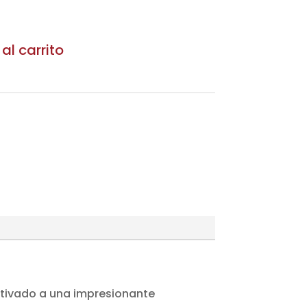
$ 66.500
al carrito
a
ltivado a una impresionante