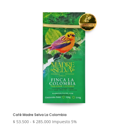
precios:
desde
$ 50.000
hasta
$ 66.500
Café Madre Selva La Colombia
Rango
$
53.500
-
$
285.000
Impuesto 5%
de