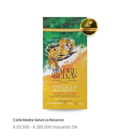
de
precios:
desde
$ 53.500
hasta
$ 73.500
Café Madre Selva La Reserva
Rango
$
53.500
-
$
285.000
Impuesto 5%