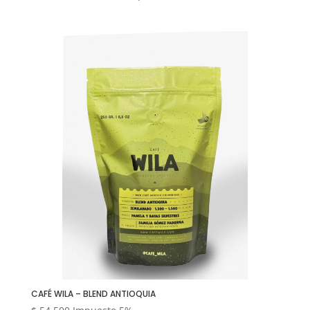
de
precios:
desde
$ 53.500
hasta
$ 285.000
CAFÉ WILA – BLEND ANTIOQUIA