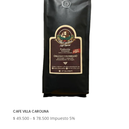
CAFE VILLA CAROLINA
Rango
$
49.500
-
$
78.500
Impuesto 5%
de