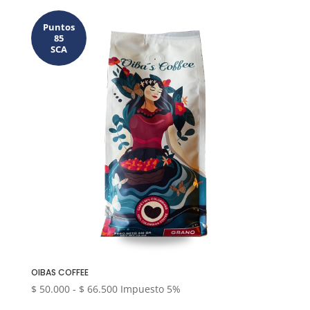
precios:
desde
Puntos
$ 49.500
85
SCA
hasta
$ 78.500
OIBAS COFFEE
Rango
$
50.000
-
$
66.500
Impuesto 5%
de