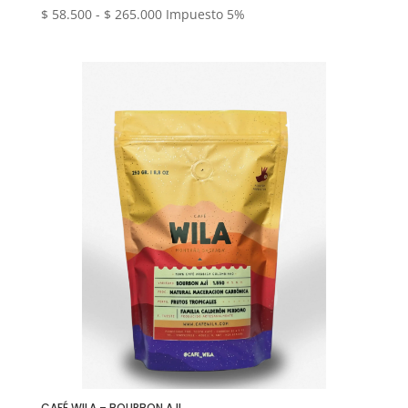
Rango
$
58.500
-
$
265.000
Impuesto 5%
de
precios:
desde
$ 58.500
hasta
$ 265.000
CAFÉ WILA – BOURBON AJI