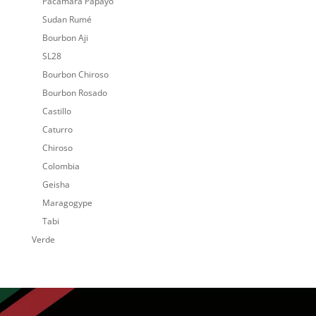
Pacamara Papayo
Sudan Rumé
Bourbon Aji
SL28
Bourbon Chiroso
Bourbon Rosado
Castillo
Caturro
Chiroso
Colombia
Geisha
Maragogype
Tabi
Verde