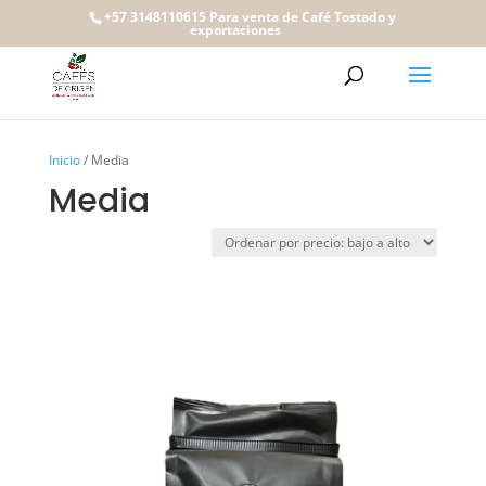
+57 3148110615 Para venta de Café Tostado y
exportaciones
Inicio
/ Media
Media