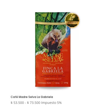
precios:
desde
$ 53.500
hasta
$ 285.000
Café Madre Selva La Gabriela
Rango
$
53.500
-
$
73.500
Impuesto 5%