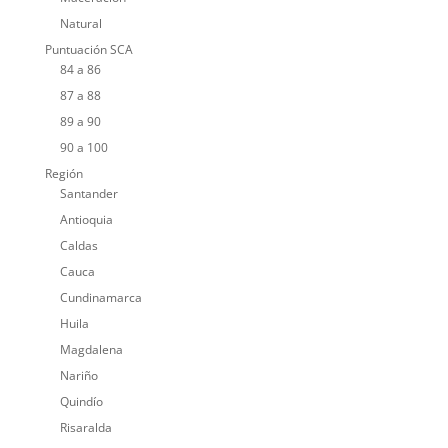
Natural
Puntuación SCA
84 a 86
87 a 88
89 a 90
90 a 100
Región
Santander
Antioquia
Caldas
Cauca
Cundinamarca
Huila
Magdalena
Nariño
Quindío
Risaralda