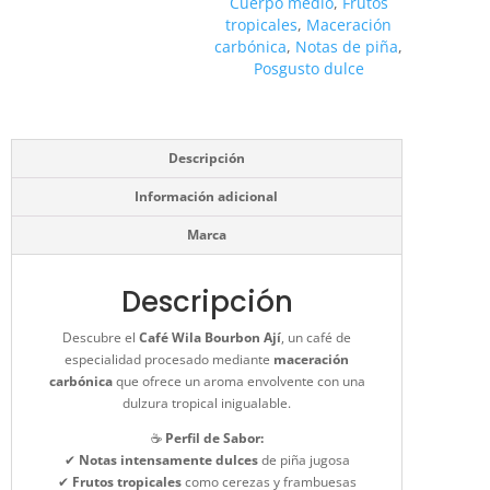
Cuerpo medio
,
Frutos
tropicales
,
Maceración
carbónica
,
Notas de piña
,
Posgusto dulce
Descripción
Información adicional
Marca
Descripción
Descubre el
Café Wila Bourbon Ají
, un café de
especialidad procesado mediante
maceración
carbónica
que ofrece un aroma envolvente con una
dulzura tropical inigualable.
☕
Perfil de Sabor:
✔
Notas intensamente dulces
de piña jugosa
✔
Frutos tropicales
como cerezas y frambuesas