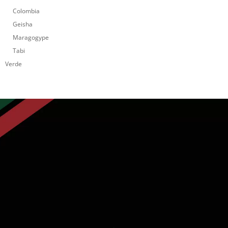
Colombia
Geisha
Maragogype
Tabi
Verde