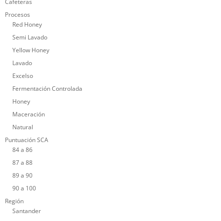
Cafeteras
Procesos
Red Honey
Semi Lavado
Yellow Honey
Lavado
Excelso
Fermentación Controlada
Honey
Maceración
Natural
Puntuación SCA
84 a 86
87 a 88
89 a 90
90 a 100
Región
Santander