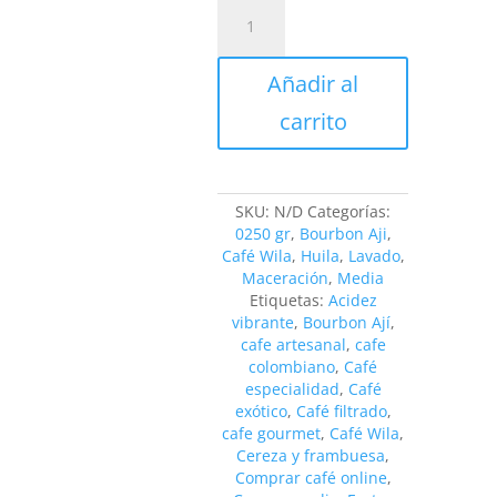
CAFÉ
WILA
-
BOURBON
Añadir al
AJI
cantidad
carrito
SKU:
N/D
Categorías:
0250 gr
,
Bourbon Aji
,
Café Wila
,
Huila
,
Lavado
,
Maceración
,
Media
Etiquetas:
Acidez
vibrante
,
Bourbon Ají
,
cafe artesanal
,
cafe
colombiano
,
Café
especialidad
,
Café
exótico
,
Café filtrado
,
cafe gourmet
,
Café Wila
,
Cereza y frambuesa
,
Comprar café online
,