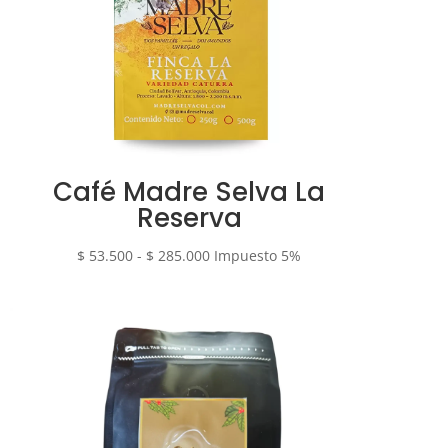
Café Madre Selva La
Reserva
Rango
$
53.500
-
$
285.000
Impuesto 5%
de
precios:
desde
$ 53.500
hasta
$ 285.000