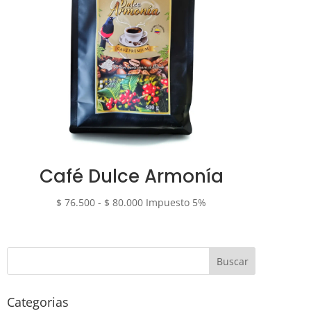
Café Dulce Armonía
Rango
$
76.500
-
$
80.000
Impuesto 5%
de
precios:
desde
$ 76.500
hasta
$ 80.000
Categorias