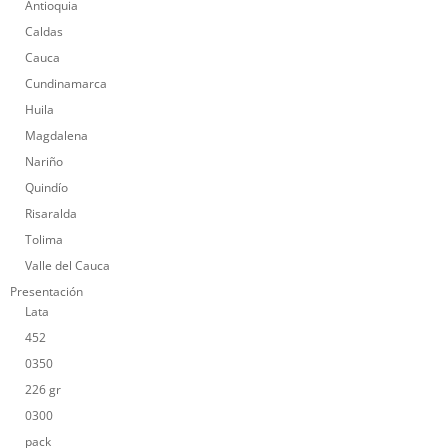
Antioquia
Caldas
Cauca
Cundinamarca
Huila
Magdalena
Nariño
Quindío
Risaralda
Tolima
Valle del Cauca
Presentación
Lata
452
0350
226 gr
0300
pack