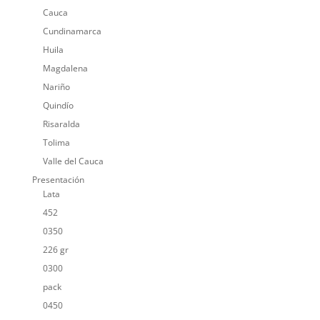
Cauca
Cundinamarca
Huila
Magdalena
Nariño
Quindío
Risaralda
Tolima
Valle del Cauca
Presentación
Lata
452
0350
226 gr
0300
pack
0450