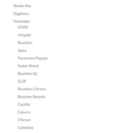
Media Alta
Orgánico
Varietales
V2000
Umpalá
Bourbon
tipica
Pacamara Papayo
Sudan Rumé
Bourbon Aji
SL28
Bourbon Chiroso
Bourbon Rosado
Castillo
Caturro
Chiroso
Colombia