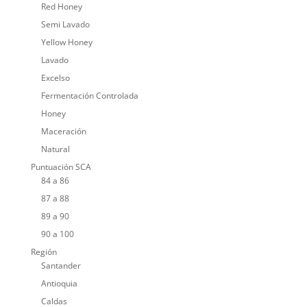
Red Honey
Semi Lavado
Yellow Honey
Lavado
Excelso
Fermentación Controlada
Honey
Maceración
Natural
Puntuación SCA
84 a 86
87 a 88
89 a 90
90 a 100
Región
Santander
Antioquia
Caldas