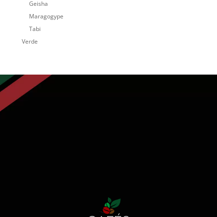
Geisha
Maragogype
Tabi
Verde