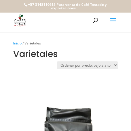
+57 3148110615 Para venta de Café Tostado y
exportaciones
Inicio
/ Varietales
Varietales