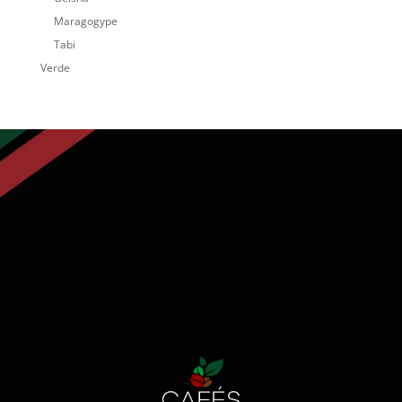
Maragogype
Tabi
Verde