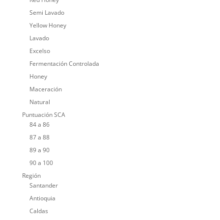
Semi Lavado
Yellow Honey
Lavado
Excelso
Fermentación Controlada
Honey
Maceración
Natural
Puntuación SCA
84 a 86
87 a 88
89 a 90
90 a 100
Región
Santander
Antioquia
Caldas