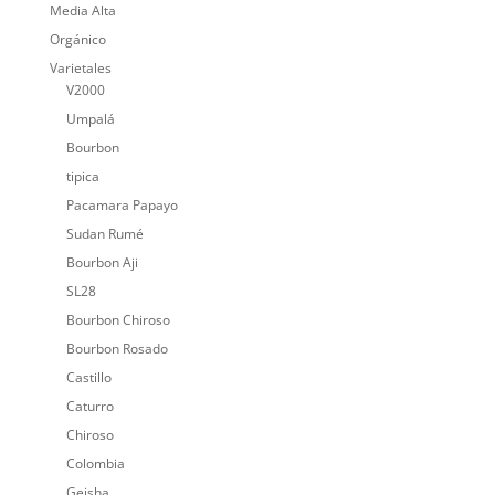
Media Alta
Orgánico
Varietales
V2000
Umpalá
Bourbon
tipica
Pacamara Papayo
Sudan Rumé
Bourbon Aji
SL28
Bourbon Chiroso
Bourbon Rosado
Castillo
Caturro
Chiroso
Colombia
Geisha