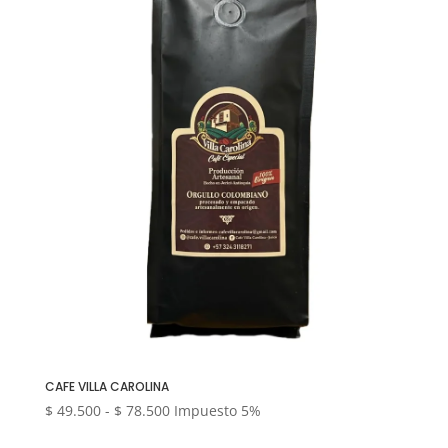
CAFE VILLA CAROLINA
Rango
$
49.500
-
$
78.500
Impuesto 5%
de