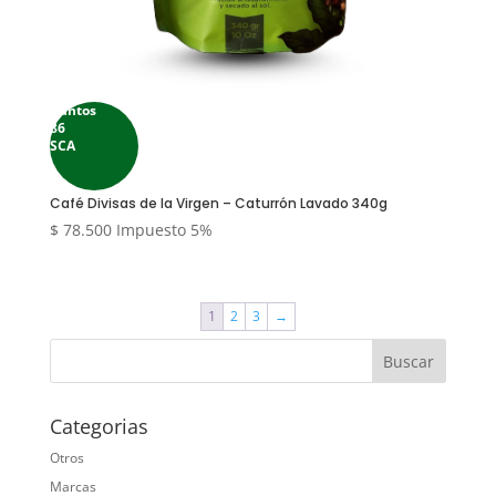
Puntos
86
SCA
Café Divisas de la Virgen – Caturrón Lavado 340g
$
78.500
Impuesto 5%
1
2
3
→
Categorias
Otros
Marcas