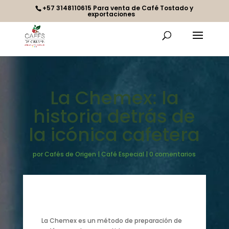
+57 3148110615 Para venta de Café Tostado y
exportaciones
La Chemex: la
historia detrás de
la icónica cafetera
por
Cafés de Origen
|
Café Especial
|
0 comentarios
La Chemex es un método de preparación de