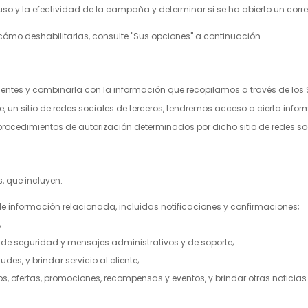
l uso y la efectividad de la campaña y determinar si se ha abierto un co
cómo deshabilitarlas, consulte "Sus opciones" a continuación.
es y combinarla con la información que recopilamos a través de los Serv
de, un sitio de redes sociales de terceros, tendremos acceso a cierta inf
procedimientos de autorización determinados por dicho sitio de redes soc
, que incluyen:
rle información relacionada, incluidas notificaciones y confirmaciones;
;
as de seguridad y mensajes administrativos y de soporte;
es, y brindar servicio al cliente;
s, ofertas, promociones, recompensas y eventos, y brindar otras noticia