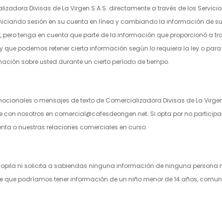
izadora Divisas de La Virgen S.A.S.
directamente a través de los Servicios
ciando sesión en su cuenta en línea y cambiando la información de su p
t
, pero tenga en cuenta que parte de la información que proporcionó a tr
 y que podemos retener cierta información según lo requiera la ley o pa
ación sobre usted durante un cierto período de tiempo.
romocionales o mensajes de texto de
Comercializadora Divisas de La Virgen
e con nosotros en
c
omercial@cafesdeorigen.net
. Si opta por no partic
ta o nuestras relaciones comerciales en curso.
opila ni solicita a sabiendas ninguna información de ninguna persona m
cree que podríamos tener información de un niño menor de 14 años, comu