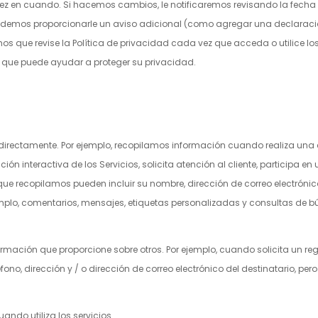
z en cuando. Si hacemos cambios, le notificaremos revisando la fecha de
podemos proporcionarle un aviso adicional (como agregar una declaració
mos que revise la Política de privacidad cada vez que acceda o utilice l
n que puede ayudar a proteger su privacidad.
irectamente. Por ejemplo, recopilamos información cuando realiza una
ón interactiva de los Servicios, solicita atención al cliente, participa 
e recopilamos pueden incluir su nombre, dirección de correo electrónico
lo, comentarios, mensajes, etiquetas personalizadas y consultas de bú
mación que proporcione sobre otros. Por ejemplo, cuando solicita un re
fono, dirección y / o dirección de correo electrónico del destinatario, 
ndo utiliza los servicios