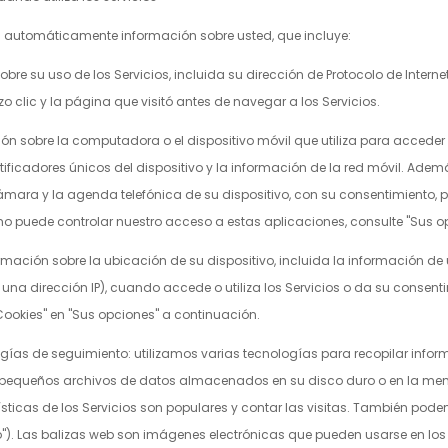
s automáticamente información sobre usted, que incluye:
bre su uso de los Servicios, incluida su dirección de Protocolo de Internet
o clic y la página que visitó antes de navegar a los Servicios.
n sobre la computadora o el dispositivo móvil que utiliza para acceder o 
entificadores únicos del dispositivo y la información de la red móvil. Adem
ámara y la agenda telefónica de su dispositivo, con su consentimiento, pa
o puede controlar nuestro acceso a estas aplicaciones, consulte "Sus o
ación sobre la ubicación de su dispositivo, incluida la información de u
na dirección IP), cuando accede o utiliza los Servicios o da su consenti
Cookies" en "Sus opciones" a continuación.
gías de seguimiento: utilizamos varias tecnologías para recopilar informa
 pequeños archivos de datos almacenados en su disco duro o en la mem
rísticas de los Servicios son populares y contar las visitas. También pod
). Las balizas web son imágenes electrónicas que pueden usarse en los 