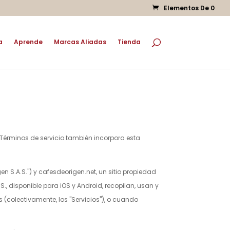
Elementos De 0
a
Aprende
Marcas Aliadas
Tienda
 Términos de servicio también incorpora esta
en S.A.S.
") y cafesdeorigen.net, un sitio propiedad
S.
, disponible para iOS y Android, recopilan, usan y
 (colectivamente, los "Servicios"), o cuando