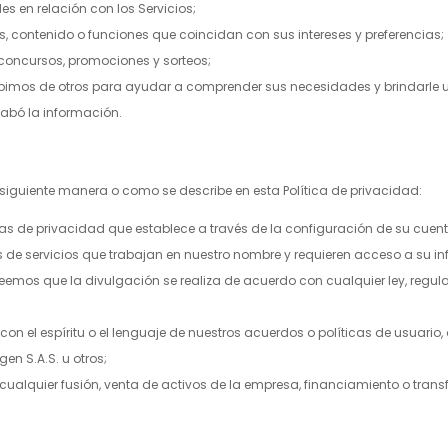
es en relación con los Servicios;
os, contenido o funciones que coincidan con sus intereses y preferencias;
concursos, promociones y sorteos;
bimos de otros para ayudar a comprender sus necesidades y brindarle un
ecabó la información.
siguiente manera o como se describe en esta Política de privacidad:
cias de privacidad que establece a través de la configuración de su cuen
 de servicios que trabajan en nuestro nombre y requieren acceso a su in
reemos que la divulgación se realiza de acuerdo con cualquier ley, regula
n el espíritu o el lenguaje de nuestros acuerdos o políticas de usuario, 
gen S.A.S.
u otros;
 cualquier fusión, venta de activos de la empresa, financiamiento o tran