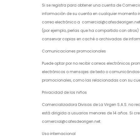
Si se registra para obtener una cuenta de
Comercial
información de su cuenta en cualquier momento ini
correo electrónico a
c
omercial@cafesdeorigen.ne
(por ejemplo, perlas que ha compartido con otros)
conservar copias en caché o archivadas de inform
Comunicaciones promocionales
Puede optar por no recibir correos electrónicos p
electrónicos o mensajes de texto o comunicándos
promocionales, como las relacionadas con su cuen
Privacidad de los niños
Comercializadora Divisas de La Virgen S.A.S.
no rec
está dirigida a usuarios menores de 14 años. Si 
c
omercial@cafesdeorigen.net
.
Uso internacional