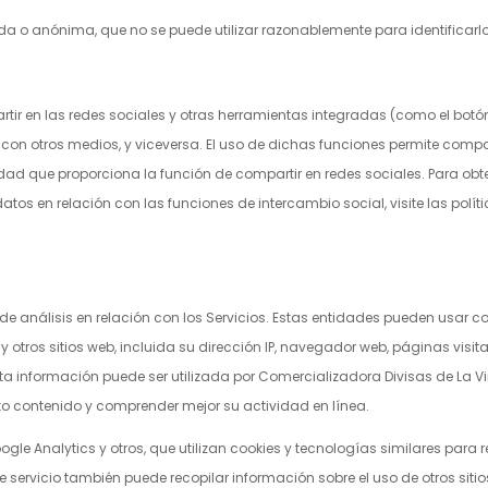
o anónima, que no se puede utilizar razonablemente para identificarlo
tir en las redes sociales y otras herramientas integradas (como el botó
s con otros medios, y viceversa. El uso de dichas funciones permite compa
dad que proporciona la función de compartir en redes sociales. Para obte
atos en relación con las funciones de intercambio social, visite las polí
de análisis en relación con los Servicios. Estas entidades pueden usar c
 y otros sitios web, incluida su dirección IP, navegador web, páginas vi
sta información puede ser utilizada por
Comercializadora Divisas de La Vi
rto contenido y comprender mejor su actividad en línea.
 Analytics y otros, que utilizan cookies y tecnologías similares para re
te servicio también puede recopilar información sobre el uso de otros siti