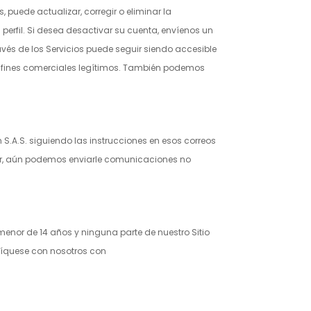
, puede actualizar, corregir o eliminar la
erfil. Si desea desactivar su cuenta, envíenos un
avés de los Servicios puede seguir siendo accesible
ra fines comerciales legítimos. También podemos
 S.A.S.
siguiendo las instrucciones en esos correos
ipar, aún podemos enviarle comunicaciones no
enor de 14 años y ninguna parte de nuestro Sitio
níquese con nosotros con