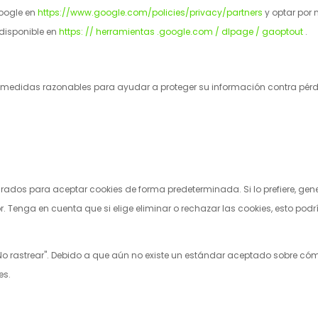
Google en
https://www.google.com/policies/privacy/partners
y optar por
 disponible en
https: // herramientas .google.com / dlpage / gaoptout
.
edidas razonables para ayudar a proteger su información contra pérdi
ados para aceptar cookies de forma predeterminada. Si lo prefiere, gen
. Tenga en cuenta que si elige eliminar o rechazar las cookies, esto podr
 rastrear". Debido a que aún no existe un estándar aceptado sobre cómo
es.