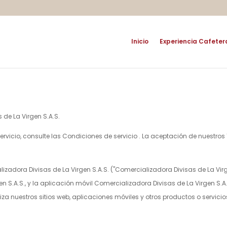
Inicio
Experiencia Cafeter
 de La Virgen S.A.S.
rvicio, consulte las
Condiciones de servicio
. La aceptación de nuestros
izadora Divisas de La Virgen S.A.S.
("
Comercializadora Divisas de La Virg
n S.A.S.
, y la aplicación móvil
Comercializadora Divisas de La Virgen S.A.
a nuestros sitios web, aplicaciones móviles y otros productos o servicios