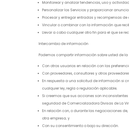
Monitorear y analizar tendencias, uso y actividad
Personalizar los Servicios y proporcionar anunci
Procesar y entregar entradas y recompensas de 
Vincular o combinar con la información que reci
Llevar a cabo cualquier otro fin para el que se r
Intercambio de información
Podemos compartir información sobre usted de la 
Con otros usuarios en relación con las preferen
Con proveedores, consultores y otros proveedores
En respuesta a una solicitud de información si c
cualquier ley, regla o regulación aplicable;
Si creemos que sus acciones son inconsistentes co
seguridad de
Comercializadora Divisas de La Vir
En relación con, o durante las negociaciones de,
otra empresa; y
Con su consentimiento o bajo su dirección.