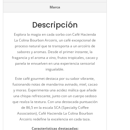
Marca
Descripción
Explora la magia en cada sorbo con Café Hacienda
La Colina Bourbon Arcoiris, un café excepcional de
proceso natural que te transporta a un arcoíris de
sabores y aromas. Desde el primer instante, la
fragancia y el aroma a vino, frutos tropicales, cacao y
panela te envuelven en una experiencia sensorial
inigualable.
Este café gourmet destaca por su sabor vibrante,
fusionando notas de mandarina avinado, miel, cacao
y moras. Experimenta una acidez málica que añade
una chispa refrescante, junto con un cuerpo sedoso
que realza la textura. Con una destacada puntuación
de 86,5 en la escala SCA (Specialty Coffee
Association), Café Hacienda La Colina Bourbon
Arcoiris redefine la excelencia en cada taza.
Características destacadas: