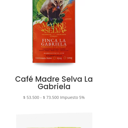
Café Madre Selva La
Gabriela
Rango
$
53.500
-
$
73.500
Impuesto 5%
de
precios:
desde
$ 53.500