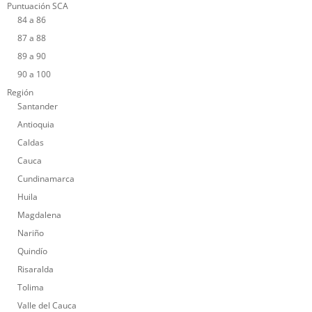
Puntuación SCA
84 a 86
87 a 88
89 a 90
90 a 100
Región
Santander
Antioquia
Caldas
Cauca
Cundinamarca
Huila
Magdalena
Nariño
Quindío
Risaralda
Tolima
Valle del Cauca