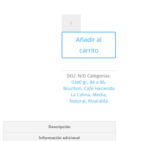
Café
Hacienda
La
Colina
Añadir al
Bourbon
Arcoiris
carrito
cantidad
SKU:
N/D
Categorías:
0340 gr
,
84 a 86
,
Bourbon
,
Café Hacienda
La Colina
,
Media
,
Natural
,
Risaralda
Descripción
Información adicional