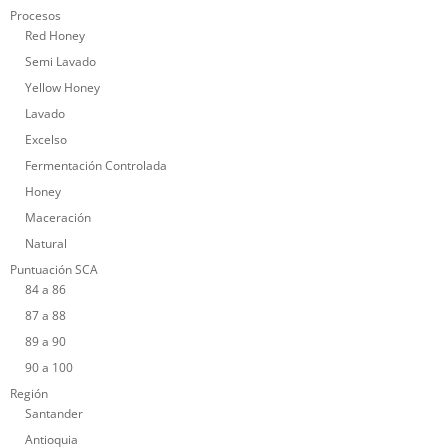
Procesos
Red Honey
Semi Lavado
Yellow Honey
Lavado
Excelso
Fermentación Controlada
Honey
Maceración
Natural
Puntuación SCA
84 a 86
87 a 88
89 a 90
90 a 100
Región
Santander
Antioquia