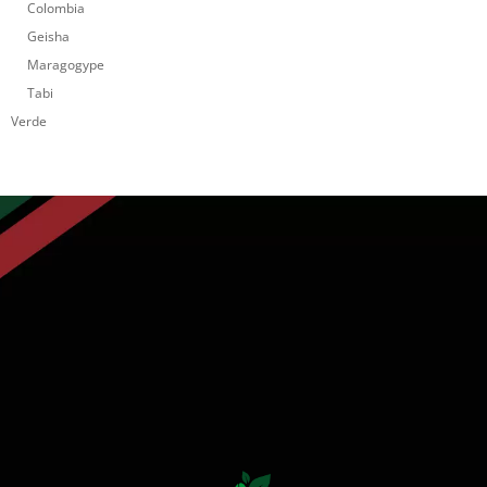
Colombia
Geisha
Maragogype
Tabi
Verde