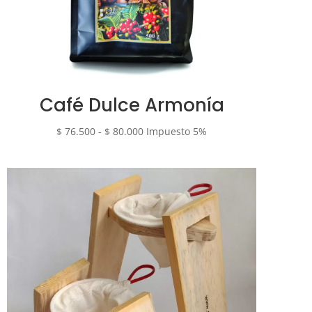
Café Dulce Armonía
Rango
$
76.500
-
$
80.000
Impuesto 5%
de
precios:
desde
$ 76.500
hasta
$ 80.000