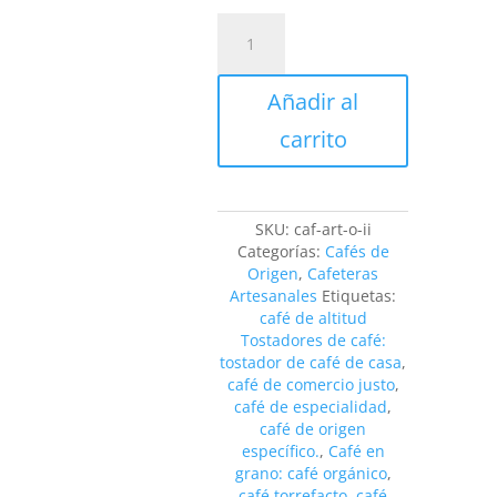
Cafetera
artesanal
de
origen
Añadir al
II
cantidad
carrito
SKU:
caf-art-o-ii
Categorías:
Cafés de
Origen
,
Cafeteras
Artesanales
Etiquetas:
café de altitud
Tostadores de café:
tostador de café de casa
,
café de comercio justo
,
café de especialidad
,
café de origen
específico.
,
Café en
grano: café orgánico
,
café torrefacto
,
café