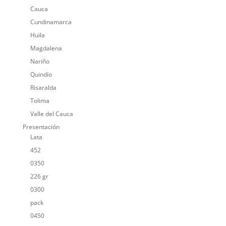
Cauca
Cundinamarca
Huila
Magdalena
Nariño
Quindío
Risaralda
Tolima
Valle del Cauca
Presentación
Lata
452
0350
226 gr
0300
pack
0450