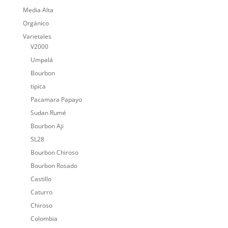
Media Alta
Orgánico
Varietales
V2000
Umpalá
Bourbon
tipica
Pacamara Papayo
Sudan Rumé
Bourbon Aji
SL28
Bourbon Chiroso
Bourbon Rosado
Castillo
Caturro
Chiroso
Colombia