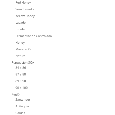
Red Honey
Semi Lavado
Yellow Honey
Lavado
Excelso
Fermentación Controlada
Honey
Maceración
Natural
Puntuación SCA
84 a 86
87 a 88
89 a 90
90 a 100
Región
Santander
Antioquia
Caldas