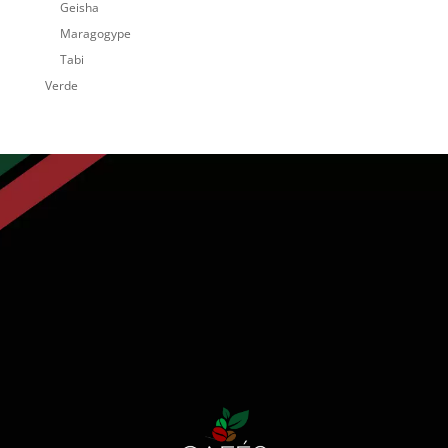
Geisha
Maragogype
Tabi
Verde