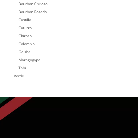
Bourbon Chiroso
Bourbon Rosado
Castillo
Caturro
Chiroso
Colombia
Geisha
Maragogype
Tabi
Verde