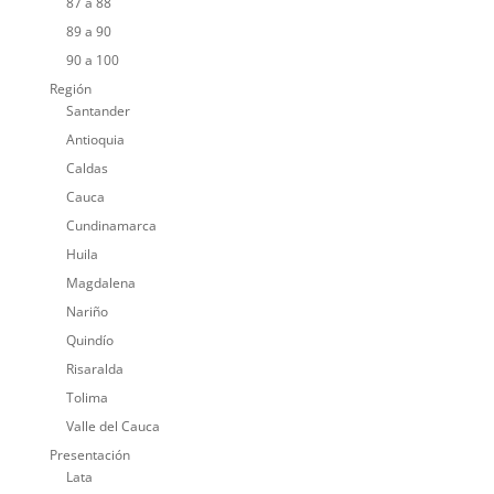
87 a 88
89 a 90
90 a 100
Región
Santander
Antioquia
Caldas
Cauca
Cundinamarca
Huila
Magdalena
Nariño
Quindío
Risaralda
Tolima
Valle del Cauca
Presentación
Lata