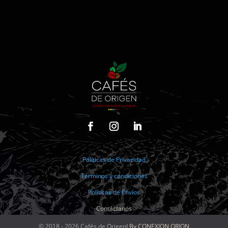
Políticas de Privacidad
Términos y condiciones
Políticas de Envíos
Contáctanos
© 2018 - 2026 Cafés de OrigenΙ
By CONEXION ORION