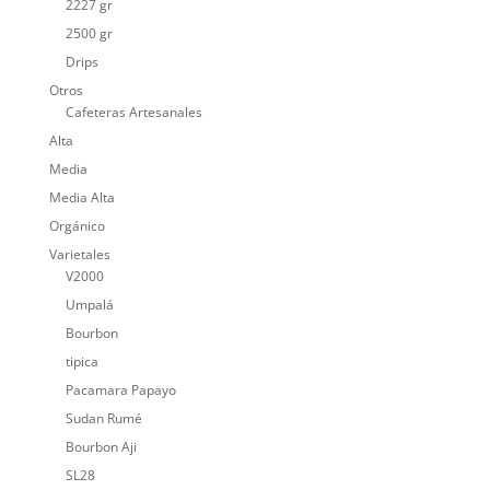
2227 gr
2500 gr
Drips
Otros
Cafeteras Artesanales
Alta
Media
Media Alta
Orgánico
Varietales
V2000
Umpalá
Bourbon
tipica
Pacamara Papayo
Sudan Rumé
Bourbon Aji
SL28