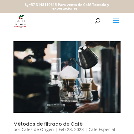
+57 3148110615 Para venta de Café Tostado y
exportaciones
Métodos de filtrado de Café
por
Cafés de Origen
|
Feb 23, 2023
|
Café Especial