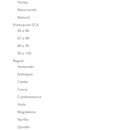
Honey
Maceración
Natural
Puntuación SCA
84 a 86
87 a 88
89 a 90
90 a 100
Región
Santander
Antioquia
Caldas
Cauca
Cundinamarca
Huila
Magdalena
Nariño
Quindío